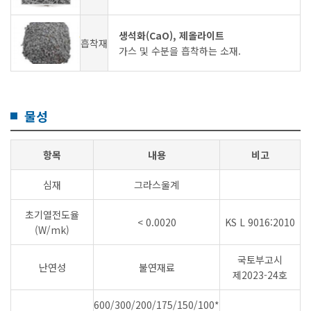
생석화(CaO), 제올라이트
흡착재
가스 및 수분을 흡착하는 소재.
물성
항목
내용
비고
심재
그라스울계
초기열전도율
< 0.0020
KS L 9016:2010
(W/mk)
국토부고시
난연성
불연재료
제2023-24호
600/300/200/175/150/100*