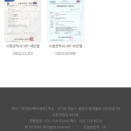
시험성적서-VIP-내단열
시험성적서-VIP-외단열
(2022.11.02)
(2023.03.09)
회사 : (주)엔비텍이앤씨 | 주소 : 경기도 성남시 분당구 황새울로 200번길 34
코포모빌딩 802호
전화번호 : 031-718-8394 | 팩스 : 031-718-8110
© EVTENC All rights reserved
로그인
오늘방문자 : 10