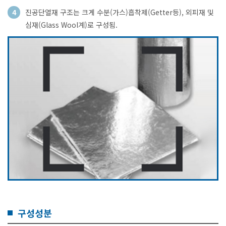
4
진공단열재 구조는 크게 수분(가스)흡착제(Getter등), 외피재 및
심재(Glass Wool계)로 구성됨.
구성성분