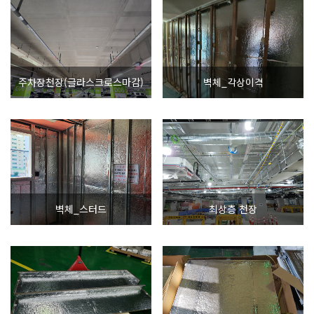
주차장천장(글라스크로스마감)
벽체_각상이격
벽체_스터드
최상층 천장