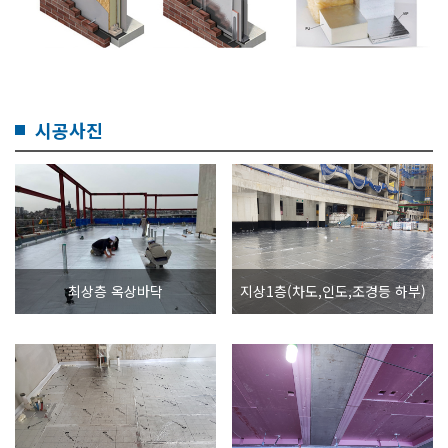
시공사진
최상층 옥상바닥
지상1층(차도,인도,조경등 하부)