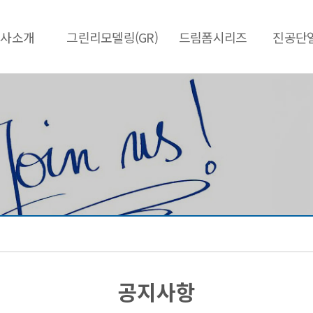
회사소개
그린리모델링(GR)
드림폼시리즈
진공단열
공지사항