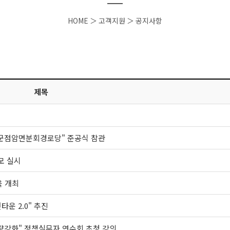
HOME
＞
고객지원
＞
공지사항
제목
군점암면분회경로당" 준공식 참관
모 실시
육 개최
운 2.0" 추진
역량강화" 정책실무자 연수회 초청 강의