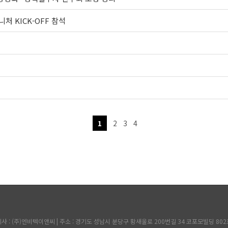
처 KICK-OFF 참석
시
1
2
3
4
사 : (주)엔비텍이앤씨 | 주소 : 경기도 성남시 분당구 황새울로 200번길 34 코포모빌딩 802