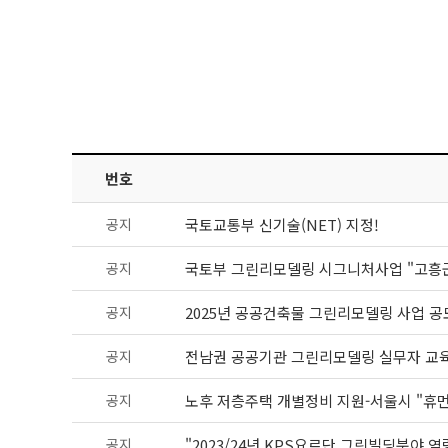
번호
공지
국토교통부 신기술(NET) 지정!
공지
국토부 그린리모델링 시그니처사업 "고흥
공지
2025년 공공건축물 그린리모델링 사업 공
공지
전남권 공공기관 그린리모델링 실무자 교
공지
노후 저층주택 개별정비 지원-서울시 "휴먼타
공지
"2023/24년 KPS요르단 그린빌딩분야 